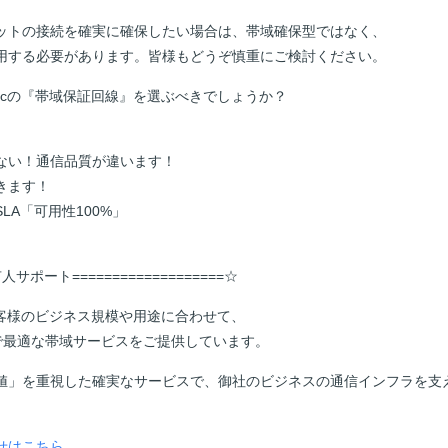
ットの接続を確実に確保したい場合は、帯域確保型ではなく、
用する必要があります。皆様もどうぞ慎重にご検討ください。
abricの『帯域保証回線』を選ぶべきでしょうか？
。
ない！通信品質が違います！
きます！
LA「可用性100%」
人サポート===================☆
では、お客様のビジネス規模や用途に合わせて、
psまで最適な帯域サービスをご提供しています。
値」を重視した確実なサービスで、御社のビジネスの通信インフラを支
せはこちら