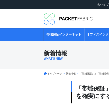
当ウェブ
帯域保証インターネット
オフィスインタ
新着情報
WHAT'S NEW
トップページ
>
新着情報
>
「帯域保証」と「帯域確保
「帯域保証
を確実にす