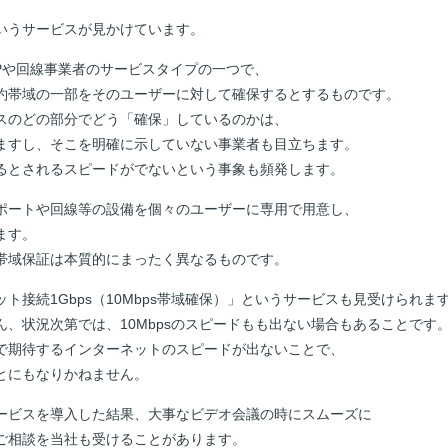
いうサービスが見かけています。
SPや回線事業者のサービスタイプの一つで、
約帯域の一部をそのユーザーに対して確保するとするものです。
スのどの部分でどう「確保」しているのかは、
ますし、そこを明確に示していない事業者も目立ちます。
るとされるスピードがでないという事象も頻発します。
ポートや回線等の設備を個々のユーザーに専用で用意し、
ます。
帯域保証は本質的にまったく異なるものです。
ト接続1Gbps（10Mbps帯域確保）」というサービスも見受けられま
ろん、状況次第では、10Mbpsのスピードもも出ない場合もあることです
で期待するインターネットのスピードが出ないことで、
とにもなりかねません。
ービスを導入した結果、大事なビデオ会議の時にスムーズに
ご相談を当社も受けることがあります。