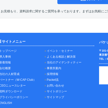
、お見積もり、資料請求に関するご質問を承っております。まずはお気軽にご
サイトメニュー
パケ
トップページ
イベント・セミナー
〒101-
東京都
導入事例
よくある相談と解決策
TEL：0
新着情報
当社のアイデンティティー
会社概要
事業所案内
当社の人材育成
採用情報
パートナー（W-CAP Club）
Packet流
CEOニュースレター
お問い合わせ
資料ダウンロード
サイトポリシー
プライバシーポリシー
サイトマップ
ENGLISH