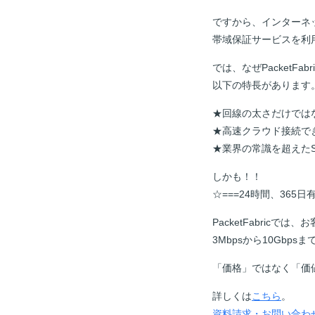
ですから、インターネ
帯域保証サービスを利
では、なぜPacketF
以下の特長があります
★回線の太さだけでは
★高速クラウド接続で
★業界の常識を超えたS
しかも！！
☆===24時間、365日有
PacketFabric
3Mbpsから10Gb
「価格」ではなく「価
詳しくは
こちら
。
資料請求・お問い合わ