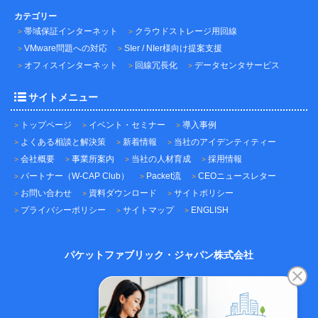
カテゴリー
帯域保証インターネット
クラウドストレージ用回線
VMware問題への対応
SIer / NIer様向け提案支援
オフィスインターネット
回線冗長化
データセンタサービス
サイトメニュー
トップページ
イベント・セミナー
導入事例
よくある相談と解決策
新着情報
当社のアイデンティティー
会社概要
事業所案内
当社の人材育成
採用情報
パートナー（W-CAP Club）
Packet流
CEOニュースレター
お問い合わせ
資料ダウンロード
サイトポリシー
プライバシーポリシー
サイトマップ
ENGLISH
パケットファブリック・ジャパン株式会社
〒101-0045
東京都千代田区神田鍛冶町3-3-12
神田鍛冶町千歳ビル7F
TEL：03-5209-2222（代表）