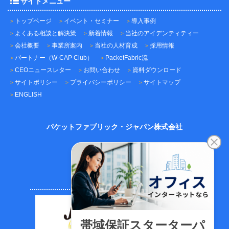
サイトメニュー
トップページ
イベント・セミナー
導入事例
よくある相談と解決策
新着情報
当社のアイデンティティー
会社概要
事業所案内
当社の人材育成
採用情報
パートナー（W-CAP Club）
PacketFabric流
CEOニュースレター
お問い合わせ
資料ダウンロード
サイトポリシー
プライバシーポリシー
サイトマップ
ENGLISH
パケットファブリック・ジャパン株式会社
〒101-0045
東京都千代田区神田鍛冶町3-3-12
神田鍛冶町千歳ビル7F
TEL：03-5209-2222（代表）
FAX：03-5209-2221