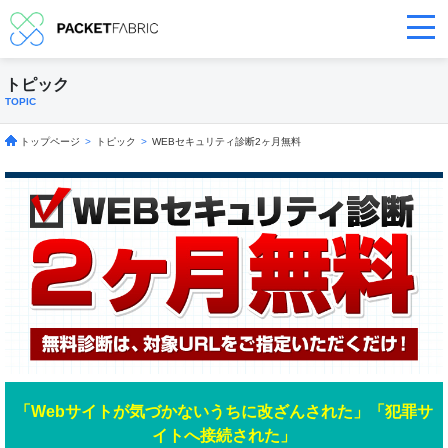
トピック
TOPIC
トップページ
>
トピック
>
WEBセキュリティ診断2ヶ月無料
「Webサイトが気づかないうちに改ざんされた」「犯罪サ
イトへ接続された」