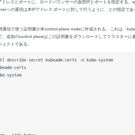
先IPアドレスとポートに、ロードバランサーの仮想IPとポートを指定する。worker
erverへの通信は本IPアドレス:ポートに対して行うように、との指定であ
で使う証明書が本control-plane nodeに作成される。これは「kubea
トで、追加のcontrol planeはこの証明書をダウンロードしてクラスタ
ブジェクトである。
tl describe secret kubeadm-certs -n kube-system

beadm-certs

be-system
