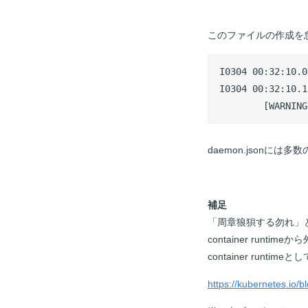
このファイルの作成を怠る
I0304 00:32:10.0
I0304 00:32:10.1
        [WARNING
daemon.jsonに
補足
「周章狼狽する勿れ」と前
container run
container run
https://kubernetes.io/