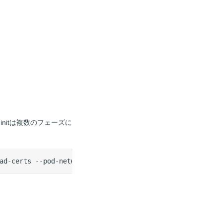
」で、initは複数のフェーズに
ad-certs --pod-network-cidr=10.244.0.0/16 --v=5