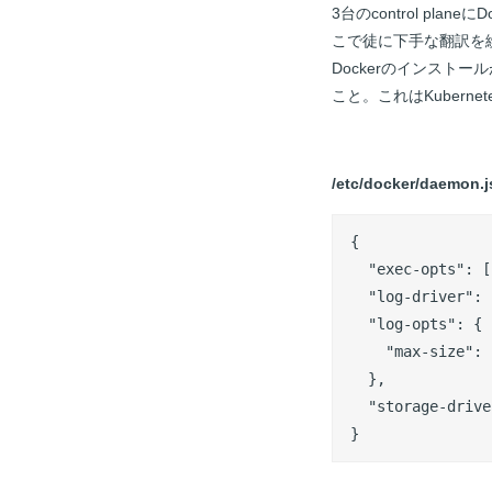
3台のcontrol pl
こで徒に下手な翻訳を
Dockerのインストール
こと。これはKubern
/etc/docker/daemon.
{

  "exec-opts": [
  "log-driver": 
  "log-opts": {

    "max-size": 
  },

  "storage-drive
}