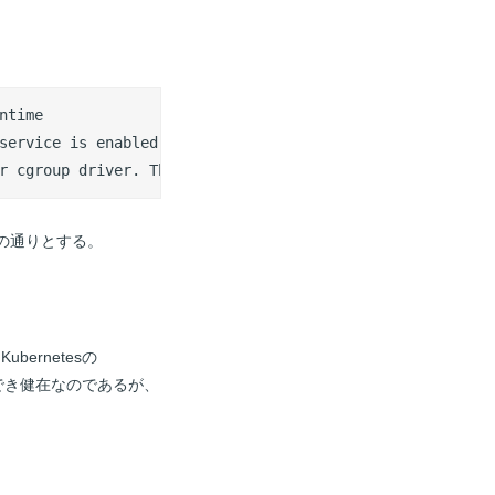
time

service is enabled and active

r cgroup driver. The recommended driver is "systemd". Pl
トの通りとする。
ernetesの
llもでき健在なのであるが、