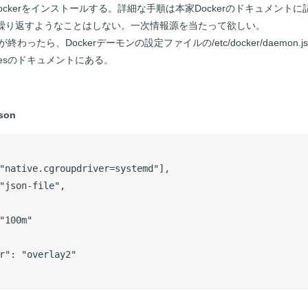
aneにDockerをインストールする。詳細な手順は本家Dockerのドキュメ
繰り返すようなことはしない。一次情報源を当たって欲しい。
が終わったら、Dockerデーモンの設定ファイルの/etc/docker/daemon
etesのドキュメントにある。
json
"native.cgroupdriver=systemd"],

"json-file",

"100m"

r": "overlay2"
