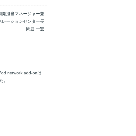
開発担当マネージャー兼
ペレーションセンター長
間庭 一宏
d network add-onは
った。