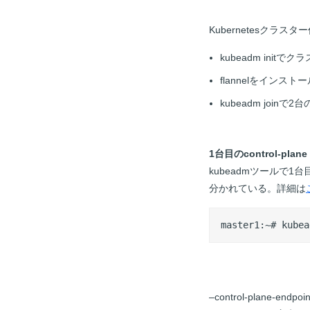
Kubernetesクラ
kubeadm initでク
flannelをインストー
kubeadm joinで2
1台目のcontrol-plan
kubeadmツールで1台目の
分かれている。詳細は
master1:~# kubea
–control-plane-endpoi