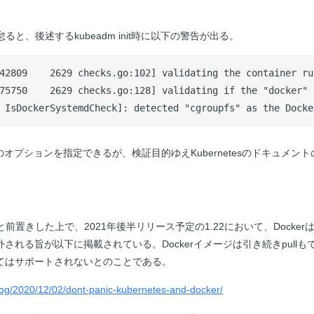
と、後述するkubeadm init時に以下の警告が出る。
42809    2629 checks.go:102] validating the container run
75750    2629 checks.go:128] validating if the "docker" 
 IsDockerSystemdCheck]: detected "cgroupfs" as the Docke
は多数のオプションを指定できるが、検証目的ゆえKubernetesのドキュメン
置きした上で、2021年後半リリース予定の1.22において、DockerはKub
timeから外される旨が以下に掲載されている。Dockerイメージは引き続きpu
timeとしてはサポートされないとのことである。
blog/2020/12/02/dont-panic-kubernetes-and-docker/