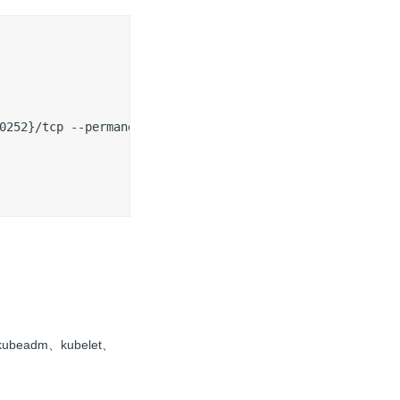
0252}/tcp --permanent

beadm、kubelet、