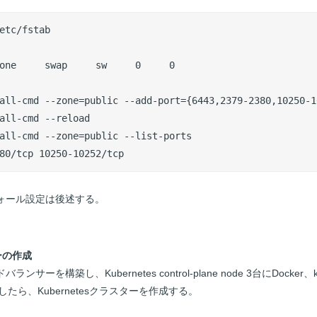
etc/fstab

one     swap     sw     0     0

all-cmd --zone=public --add-port={6443,2379-2380,10250-1
all-cmd --reload

all-cmd --zone=public --list-ports

80/tcp 10250-10252/tcp
イウォール設定は後述する。
ーの作成
ーを構築し、Kubernetes control-plane node 3台にDocker、ku
ルしたら、Kubernetesクラスターを作成する。