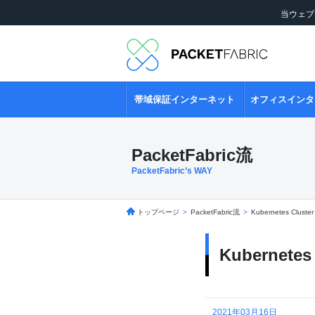
当ウェブ
帯域保証インターネット
オフィスインタ
PacketFabric流
PacketFabric’s WAY
トップページ
>
PacketFabric流
>
Kubernetes C
Kuberne
2021年03月16日