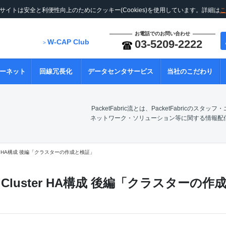
サイトは安全と利便性向上のためにクッキー(Cookies)を使用しています。詳細は
こ
お電話でのお問い合わせ
W-CAP Club
03-5209-2222
>
ーネット
回線冗長化
データセンタサービス
当社のこだわり
PacketFabric流とは、PacketFabricのスタ
ネットワーク・ソリューション等に関する情報配
luster HA構成 後編「クラスターの作成と検証」
tes Cluster HA構成 後編「クラスターの