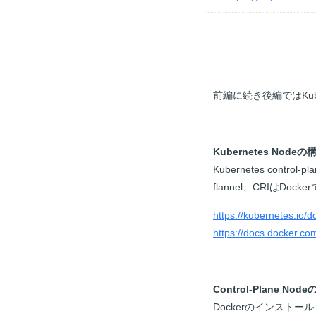
前編に続き後編ではKuber
Kubernetes Node
の
Kubernetes contro
flannel、CRIはDo
https://kubernetes.io/
https://docs.docker.com
Control-Plane Node
Dockerのインストール