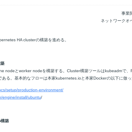
事業
ネットワークオ
netes HA clusterの構築を進める。
構築
l-plane nodeとworker nodeを構築する。Cluster構築ツールはkubeadmで、Po
ckerである。基本的なフローは本家kubernetes.ioと本家Dockerの以下に倣
docs/setup/production-environment/
/engine/install/ubuntu
/
の構築