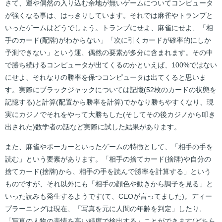
さて、運や偶然の入り込む余地が無いゲームについてコンピュータ
が強くなる事は、はっきりしています。それでは麻雀やトランプと
いったゲームはどうでしょう。トランプにせよ、麻雀にせよ、「相
手のカード(配牌)がわからない」「次に引くカードが確率的にしか
予測できない」という運、偶然の要素が多分に含まれます。その中
で勝ち続けるコンピュータが出てくるのかといえば、100%ではない
にせよ、それなりの勝率を保つコンピュータは出てくると思いま
す。実際にブラックジャックについては記憶(52枚のカードの状態を
記憶する)と計算(配置から勝率を計算)でかなり勝ちやすくなり、現
実にカジノでそれをやって大勝ちした(そしてその後カジノから叩き
出された)数学者の話など実際に試した結果があります。
また、麻雀やポーカーといったゲームの特徴として、「相手の手を
読む」という要素があります。「相手の捨てカード(捨牌)や自分の
捨てカード(捨牌)から、相手の手を読んで勝率を計算する」という
ものですが、それ以外にも「相手の顔色や動きから調子を見る」と
いった読みも発生するようです(て、CEOが言ってました)。ディー
プラーニングは現在、「写真を元に人間の年齢を判定」したり、
「写真の人物の表情を高い精度で検出する」ことができます(どちら