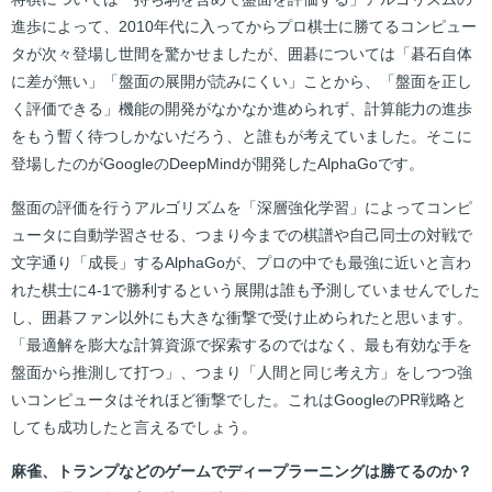
進歩によって、2010年代に入ってからプロ棋士に勝てるコンピュー
タが次々登場し世間を驚かせましたが、囲碁については「碁石自体
に差が無い」「盤面の展開が読みにくい」ことから、「盤面を正し
く評価できる」機能の開発がなかなか進められず、計算能力の進歩
をもう暫く待つしかないだろう、と誰もが考えていました。そこに
登場したのがGoogleのDeepMindが開発したAlphaGoです。
盤面の評価を行うアルゴリズムを「深層強化学習」によってコンピ
ュータに自動学習させる、つまり今までの棋譜や自己同士の対戦で
文字通り「成長」するAlphaGoが、プロの中でも最強に近いと言わ
れた棋士に4-1で勝利するという展開は誰も予測していませんでした
し、囲碁ファン以外にも大きな衝撃で受け止められたと思います。
「最適解を膨大な計算資源で探索するのではなく、最も有効な手を
盤面から推測して打つ」、つまり「人間と同じ考え方」をしつつ強
いコンピュータはそれほど衝撃でした。これはGoogleのPR戦略と
しても成功したと言えるでしょう。
麻雀、トランプなどのゲームでディープラーニングは勝てるのか？