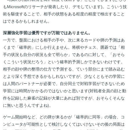
もMicrosoftのリサーチが発表したり、デモしています)。こういう技
術を駆使することで、相手の状態をある程度の精度で検出すること
はできるかもしれません。
深層強化学習は優秀ですが万能ではありません。
一方で、盤面における相手の手や、次に来るカードや牌の予測はあ
くまで「確率的」にしか行えません。将棋やチェス、囲碁では「相
手の状況も自分の状況も全て明らか」であるのに対して、「おそら
くこういう状況だろう」という確率的予測しかできないわけです。
相手の顔や牌の整理の仕方で予測する、ていう部分にまで踏み込む
とより深く予想できるかもしれないですが、少なくともその学習に
は人間のパートナーが必要で、自分同士で対戦学習ができないため
学習には時間がかかるのではないかと思います(対戦者全員の顔と動
作を記録した麻雀の記録が大量にあれば別ですが、おそらくそんな
に無いと思うんですよね)。
ゲーム開始時など、どの牌が来るかが「確率的に同等」の場合、コ
ンピュータが可能性として検討しなくてはいけないその後の局面は