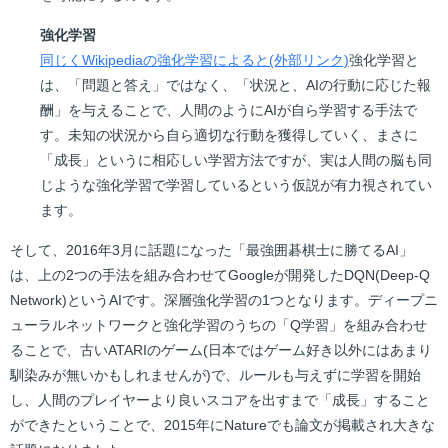
強化学習
同じくWikipediaの強化学習によると(外部リンク)
強化学習と
は、「問題と答え」ではなく、「状況と、AIの行動に応じた報
酬」を与えることで、人間のようにAIが自ら学習する手法で
す。未知の状況から自ら適切な行動を獲得していく、まさに
「成長」というに相応しい学習方法ですが、実は人間の脳も同
じような強化学習で学習しているという仮説が有力視されてい
ます。
そして、2016年3月に話題になった「最強囲碁棋士に勝てるAI」
は、上の2つの手法を組み合わせてGoogleが開発したDQN(Deep-Q
Network)というAIです。深層強化学習の1つとなります。ディープニ
ューラルネットワークと強化学習のうちの「Q学習」を組み合わせ
ることで、古いATARIのゲーム(日本ではゲーム好き以外にはあまり
馴染みが無いかもしれませんが)で、ルールも与えずに学習を開始
し、人間のプレイヤーより良いスコアを出すまで「成長」すること
ができたということで、2015年にNatureでも論文が掲載され大きな