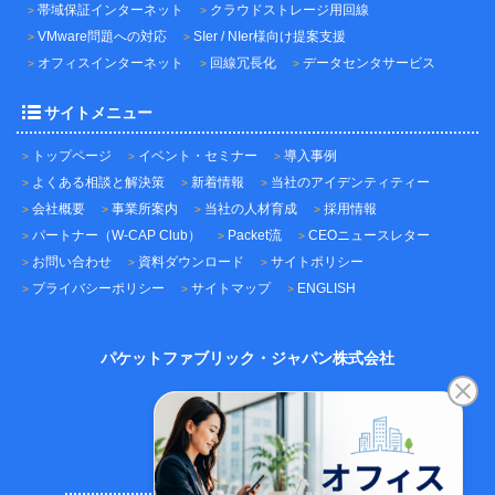
帯域保証インターネット
クラウドストレージ用回線
VMware問題への対応
SIer / NIer様向け提案支援
オフィスインターネット
回線冗長化
データセンタサービス
サイトメニュー
トップページ
イベント・セミナー
導入事例
よくある相談と解決策
新着情報
当社のアイデンティティー
会社概要
事業所案内
当社の人材育成
採用情報
パートナー（W-CAP Club）
Packet流
CEOニュースレター
お問い合わせ
資料ダウンロード
サイトポリシー
プライバシーポリシー
サイトマップ
ENGLISH
パケットファブリック・ジャパン株式会社
〒101-0045
東京都千代田区神田鍛冶町3-3-12
神田鍛冶町千歳ビル7F
TEL：03-5209-2222（代表）
FAX：03-5209-2221