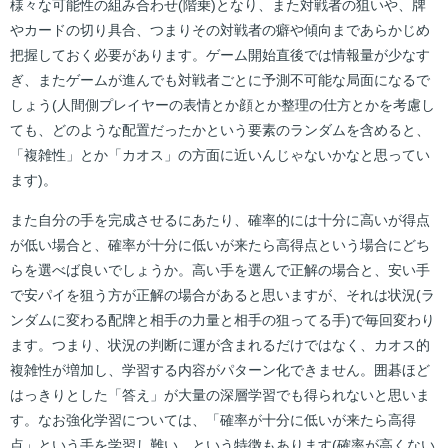
様々な可能性の組み合わせ(階乗)となり、また対戦者の狙いや、牌
やカードの切り具合、つまりその対戦者の癖や傾向まであらかじめ
把握しておく必要があります。ゲーム開始直後では情報量が少なす
ぎ、またゲームが進んでも対戦者ごとに予測不可能な局面になるで
しょう(人間側プレイヤーの表情とか顔とか整理の仕方とかを考慮し
ても、どのような配置だったかという要素のランダムを含めると、
「複雑性」とか「カオス」の方面に近いんじゃないかなと思ってい
ます)。
また自分の手を完成させるにあたり、確率的には十分に高いが得点
が低い場合と、確率が十分に低いが来たら高得点という場合にどち
らを選べば良いでしょうか。高い手を選んで正解の場合と、安い手
で安パイを狙う方が正解の場合があると思いますが、それは状況(ラ
ンダムに変わる配牌と相手の力量と相手の狙ってる手)で毎回変わり
ます。つまり、状況の判断に運が含まれるだけではなく、カオス的
複雑性が増加し、学習する内容がパターン化できません。囲碁ほど
はっきりとした「答え」が大量の深層学習でも得られないと思いま
す。なお強化学習については、「確率が十分に低いが来たら高得
点」という手を学習し難い、という特徴もあります(確率が高くない