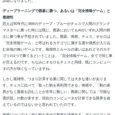
話題になりました。
ディープラーニングで囲碁に勝つ、あるいは「完全情報ゲーム」と
複雑性
思えば90年代にIBMのディープ・ブルーがチェスで人間のグランド
マスターに勝った時には既に、囲碁においてもAIがいずれ人間の棋
士に勝つ事が予想されていました。囲碁、将棋、チェス、オセロは
「完全情報ゲーム」と呼ばれるカテゴリに属する運や偶然が入り込
む余地の無いゲームです。複雑性とルールの違いはあれどそのカテ
ゴリの1つで勝てるということは、「完全情報ゲーム」全てで同じ事
が言えるのです。ちなみにオセロもチェスと同様、既にコンピュー
タの方が強くなっていますね。
しかし複雑性、つまり計算する量に関しては大きな違いがありま
す。チェスに比べて「取った駒を再利用できる」将棋や、「駒の差
異がなく盤面を読むことが非常に難しい」囲碁に関しては「可能な
選択肢」の数が多すぎ、現在のコンピュータが計算できる限界を超
えているのではないかと思われていたのです。
将棋については「持ち駒を含めて盤面を評価する」アルゴリズムの