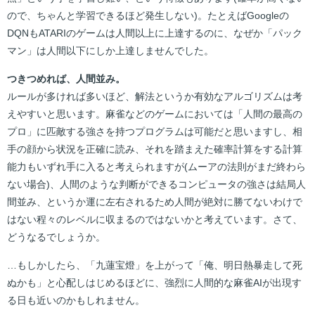
ので、ちゃんと学習できるほど発生しない)。たとえばGoogleの
DQNもATARIのゲームは人間以上に上達するのに、なぜか「パック
マン」は人間以下にしか上達しませんでした。
つきつめれば、人間並み。
ルールが多ければ多いほど、解法というか有効なアルゴリズムは考
えやすいと思います。麻雀などのゲームにおいては「人間の最高の
プロ」に匹敵する強さを持つプログラムは可能だと思いますし、相
手の顔から状況を正確に読み、それを踏まえた確率計算をする計算
能力もいずれ手に入ると考えられますが(ムーアの法則がまだ終わら
ない場合)、人間のような判断ができるコンピュータの強さは結局人
間並み、というか運に左右されるため人間が絶対に勝てないわけで
はない程々のレベルに収まるのではないかと考えています。さて、
どうなるでしょうか。
…もしかしたら、「九蓮宝燈」を上がって「俺、明日熱暴走して死
ぬかも」と心配しはじめるほどに、強烈に人間的な麻雀AIが出現す
る日も近いのかもしれません。