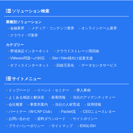
ソリューション検索
業種別ソリューション
金融業界
メディア・コンテンツ業界
オンラインゲーム業界
クラウド・IT業界
カテゴリー
帯域保証インターネット
クラウドストレージ用回線
VMware問題への対応
SIer / NIer様向け提案支援
オフィスインターネット
回線冗長化
データセンタサービス
サイトメニュー
トップページ
イベント・セミナー
導入事例
よくある相談と解決策
新着情報
当社のアイデンティティー
会社概要
事業所案内
当社の人材育成
採用情報
パートナー（W-CAP Club）
Packet流
CEOニュースレター
お問い合わせ
資料ダウンロード
サイトポリシー
プライバシーポリシー
サイトマップ
ENGLISH