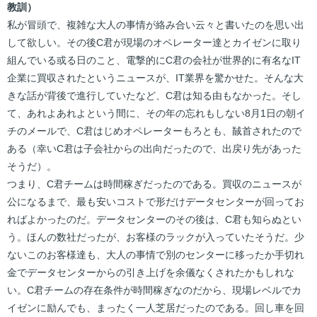
教訓）
私が冒頭で、複雑な大人の事情が絡み合い云々と書いたのを思い出
して欲しい。その後C君が現場のオペレーター達とカイゼンに取り
組んでいる或る日のこと、電撃的にC君の会社が世界的に有名なIT
企業に買収されたというニュースが、IT業界を驚かせた。そんな大
きな話が背後で進行していたなど、C君は知る由もなかった。そし
て、あれよあれよという間に、その年の忘れもしない8月1日の朝イ
チのメールで、C君はじめオペレーターもろとも、馘首されたので
ある（幸いC君は子会社からの出向だったので、出戻り先があった
そうだ）。
つまり、C君チームは時間稼ぎだったのである。買収のニュースが
公になるまで、最も安いコストで形だけデータセンターが回ってお
ればよかったのだ。データセンターのその後は、C君も知らぬとい
う。ほんの数社だったが、お客様のラックが入っていたそうだ。少
ないこのお客様達も、大人の事情で別のセンターに移ったか手切れ
金でデータセンターからの引き上げを余儀なくされたかもしれな
い。C君チームの存在条件が時間稼ぎなのだから、現場レベルでカ
イゼンに励んでも、まったく一人芝居だったのである。回し車を回