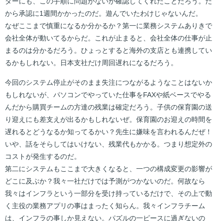
ダーにも、この手順に問題がないか確認してくれたことだろう。だ
から承認に1週間かかったのだ。遊んでいたわけじゃないんだ。
なぜここまで慎重になるか分かるか？第一に業務システムありきで
会社全体が動いてるからだ。これが止まると、会社全体の仕事が止
まるのは分かるだろう。ひょっとすると海外の支店とも連携してい
るかもしれない。日本支社だけ周回遅れになるだろう。
今回のシステム停止がそのまま失注につながるようなことはないか
もしれないが、パソコンでやっていた仕事をFAXや紙ベースでやる
んだから購買チームの方達の残業は確定だろう。子供の保育園の送
り迎えにも差支えが出るかもしれないぜ。保育園のお迎えの時間を
遅れるとどうなるか知ってるかい？先生に嫌味を言われるんだぜ！
いや、話をそらしてはいけない、残業代もかかる。つまり想定外の
コストが発生するのだ。
第二にシステムもここまで大きくなると、一つの構成変更の影響が
どこに及ぶか？我々一社だけでは予測がつかないのだ。何故なら
我々はインフラという一部分を受け持っているだけで、その上で動
く主役の業務アプリの事はまったく知らん。我々インフラチーム
は、インフラの事しか見えない。パズルの一ピースに過ぎないの