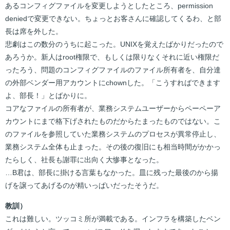
あるコンフィグファイルを変更しようとしたところ、permission
deniedで変更できない。ちょっとお客さんに確認してくるわ、と部
長は席を外した。
悲劇はこの数分のうちに起こった。UNIXを覚えたばかりだったので
あろうか。新人はroot権限で、もしくは限りなくそれに近い権限だ
ったろう、問題のコンフィグファイルのファイル所有者を、自分達
の外部ベンダー用アカウントにchownした。「こうすればできます
よ、部長！」とばかりに。
コアなファイルの所有者が、業務システムユーザーからペーペーア
カウントにまで格下げされたものだからたまったものではない。こ
のファイルを参照していた業務システムのプロセスが異常停止し、
業務システム全体も止まった。その後の復旧にも相当時間がかかっ
たらしく、社長も謝罪に出向く大惨事となった。
…B君は、部長に掛ける言葉もなかった。皿に残った最後のから揚
げを譲ってあげるのが精いっぱいだったそうだ。
教訓）
これは難しい。ツッコミ所が満載である。インフラを構築したベン