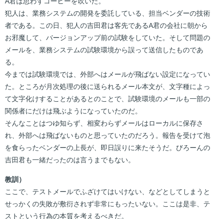
A君は思わずコーヒーを吹いた。
犯人は、業務システムの開発を委託している、担当ベンダーの技術
者である。この日、犯人の吉田君は客先であるA君の会社に朝から
お邪魔して、バージョンアップ前の試験をしていた。そして問題の
メールを、業務システムの試験環境から誤って送信したものであ
る。
今までは試験環境では、外部へはメールが飛ばない設定になってい
た。ところが月次処理の後に送られるメール本文が、文字種によっ
て文字化けすることがあるとのことで、試験環境のメールも一部の
関係者にだけは飛ぶようになっていたのだ。
そんなことはつゆ知らず、相変わらずメールはローカルに保存さ
れ、外部へは飛ばないものと思っていたのだろう。報告を受けて泡
を食らったベンダーの上長が、即日誤りに来たそうだ。びろーんの
吉田君も一緒だったのは言うまでもない。
教訓）
ここで、テストメールでふざけてはいけない、などとしてしまうと
せっかくの失敗が敷衍されず非常にもったいない。ここは是非、テ
ストという行為の本質を考えるべきだ。