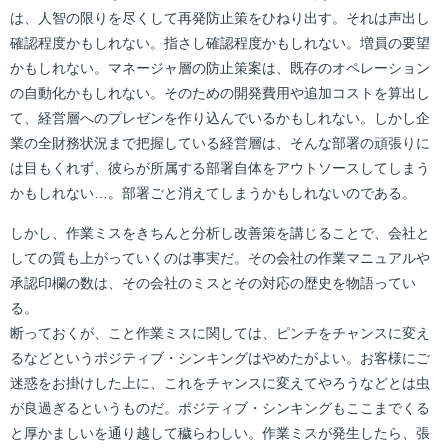
は、人智の限りを尽くして再発防止策をひねり出す。それは声出し
確認程度かもしれない。指さし確認程度かもしれない。増員の要望
かもしれない。マネージャ層の防止策案は、既存のオペレーション
の自動化かもしれない。そのための開発費用や追加コストを算出し
て、経営層へのプレゼンを作り込んでいるかもしれない。しかし企
業の全財務状況まで把握している経営層は、そんな部署の頑張りに
は目もくれず、彼らが所属する部署自体をアウトソースしてしまう
かもしれない…。部署ごと消えてしまうかもしれないのである。
しかし、作業ミスをきちんと分析し改善策を講じることで、会社と
しての質も上がっていくのは事実だ。その会社の作業マニュアルや
承認印欄の数は、その会社のミスとその対応の歴史を物語ってい
る。
断っておくが、こと作業ミスに関しては、ピンチをチャンスに変え
るなどというポジティブ・シンキングはやめたがよい。お客様にご
迷惑をお掛けした上に、これをチャンスに変えてやろうなどとは虫
が良過ぎるというものだ。ポジティブ・シンキングもここまでくる
と厚かましいを通り越して穢らわしい。作業ミスが発生したら、張