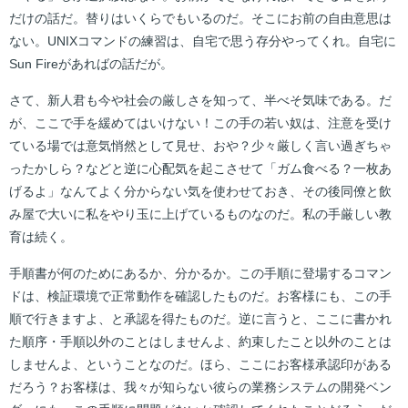
だけの話だ。替りはいくらでもいるのだ。そこにお前の自由意思は
ない。UNIXコマンドの練習は、自宅で思う存分やってくれ。自宅に
Sun Fireがあればの話だが。
さて、新人君も今や社会の厳しさを知って、半べそ気味である。だ
が、ここで手を緩めてはいけない！この手の若い奴は、注意を受け
ている場では意気悄然として見せ、おや？少々厳しく言い過ぎちゃ
ったかしら？などと逆に心配気を起こさせて「ガム食べる？一枚あ
げるよ」なんてよく分からない気を使わせておき、その後同僚と飲
み屋で大いに私をやり玉に上げているものなのだ。私の手厳しい教
育は続く。
手順書が何のためにあるか、分かるか。この手順に登場するコマン
ドは、検証環境で正常動作を確認したものだ。お客様にも、この手
順で行きますよ、と承認を得たものだ。逆に言うと、ここに書かれ
た順序・手順以外のことはしませんよ、約束したこと以外のことは
しませんよ、ということなのだ。ほら、ここにお客様承認印がある
だろう？お客様は、我々が知らない彼らの業務システムの開発ベン