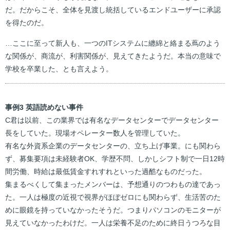
だ。だからこそ、全体を見渡し統括しているエンドユーザーに承認
を得たのだ。
…ここに至って新人も、一つのITシステムに纏綿と絡まる蔦のよう
な関係が、商流が、利害関係が、見えてきたようだ。本当の意味で
学校を卒業した、とも言えよう。
事例3 英語読めない事件
C君は以前、この業界では有名なデータセンターでデータセンター
長をしていた。現場オペレーター数人を管理していた。
有名な外資系企業のデータセンターの、立ち上げ事業。にも関わら
ず、募集要項は未経験者OK、学歴不問、しかしシフト制で一日12時
間労働、時給は最低賃金すれすれといった過酷なものだった。
集まるべくして集まったメンバーは、予想通りのつわもの達であっ
た。一人は極度の近視で視界がほぼゼロにも関わらず、生活苦のた
めに眼鏡を持っていなかったそうだ。つまりパソコンのモニターが
見えていなかったわけだ。一人は栄養不足のために終日うつろな目