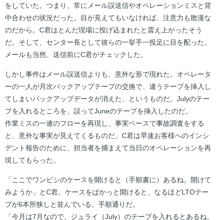
をしていた。つまり、常にメール誤送信やオペレーションミスと背
中合わせの状況だった。目が見えてもいなければ、注意力も散漫な
のだから。C君はとんだ現場に投げ込まれたと震え上がったそう
だ。そして、センター長として彼らの一挙手一投足に目を配った。
メールも当然、送信前にC君がチェックした。
しかし事件はメール誤送信よりも、意外な形で現れた。オペレータ
ーの一人が月次バックアップテープの交換で、違うテープを挿入し
てしまいバックアップデータが消えた、というものだ。Julyのテー
プを入れるところを、誤ってJuneのテープを挿入したのだ。
作業ミスの一連のフローを再現し、事実ベースで事故調査をする
と、意外な事実が見えてくるものだ。C君は早速お客様へのインシ
デント報告のために、担当者を捕まえて当日のオペレーションを再
現してもらった。
「ここでワンビシのケースを開けると（手順書に）あるね。開けて
みようか」とC君。ケースをぱかっと開けると、なるほどLTOテー
プが6本所狭しと並んでいる。手順通りだ。
「今月は7月なので、ジュライ（July）のテープを入れるとあるね。