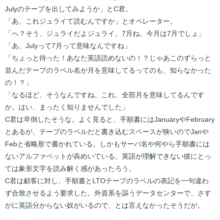
Julyのテープを出してみようか」とC君。
「あ、これジュライて読むんですか」とオペレーター。
「へ？そう、ジュライだよジュライ。7月ね。今月は7月でしょ」
「あ、Julyって7月って意味なんですね」
「ちょっと待った！あなた英語読めないの！？じゃあこのずらっと
並んだテープのラベル名が月を意味してるってのも、知らなかった
の！？」
「なるほど、そうなんですね。これ、全部月を意味してるんです
か。はい、まったく知りませんでした」
C君は卒倒したそうな。よく見ると、手順書にはJanuaryやFebruary
とあるが、テープのラベルだと書き込むスペースが狭いのでJanや
Febと省略形で書かれている。しかもサーバ名や何やら手順書には
ないアルファベットが犇めいている。英語が理解できない彼にとっ
ては象形文字を読み解く感があったろう。
C君は顧客に対し、手順書とLTOテープのラベルの表記を一句違わ
ず合致させるよう要求した。外資系を謳うデータセンターで、さす
がに英語分からない奴がいるので、とは言えなかったそうだが。