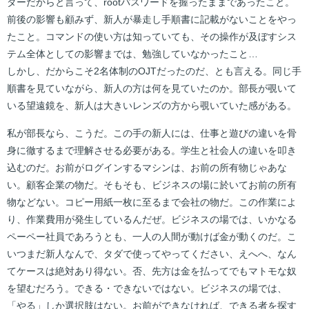
ダーだからと言って、rootパスワードを握ったままであったこと。
前後の影響も顧みず、新人が暴走し手順書に記載がないことをやっ
たこと。コマンドの使い方は知っていても、その操作が及ぼすシス
テム全体としての影響までは、勉強していなかったこと…
しかし、だからこそ2名体制のOJTだったのだ、とも言える。同じ手
順書を見ていながら、新人の方は何を見ていたのか。部長が覗いて
いる望遠鏡を、新人は大きいレンズの方から覗いていた感がある。
私が部長なら、こうだ。この手の新人には、仕事と遊びの違いを骨
身に徹するまで理解させる必要がある。学生と社会人の違いを叩き
込むのだ。お前がログインするマシンは、お前の所有物じゃあな
い。顧客企業の物だ。そもそも、ビジネスの場に於いてお前の所有
物などない。コピー用紙一枚に至るまで会社の物だ。この作業によ
り、作業費用が発生しているんだぜ。ビジネスの場では、いかなる
ペーペー社員であろうとも、一人の人間が動けば金が動くのだ。こ
いつまだ新人なんで、タダで使ってやってください、えへへ、なん
てケースは絶対あり得ない。否、先方は金を払ってでもマトモな奴
を望むだろう。できる・できないではない。ビジネスの場では、
「やる」しか選択肢はない。お前ができなければ、できる者を探す