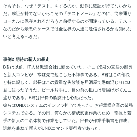
そもそも、なぜ「テスト」をするのか。動作に確証が持てないから
だ。確証が持てないからこその「テストメール」なのに、従来通り
ローカルに保存されるだろうと前提するのが間違っている。テスト
なのだから最悪のケースでは全世界の人達に送信されるかも知れな
いと考えるべきだ。
事例2 期待の新人の暴走
B君は以前、IT人材派遣会社に勤めていた。そこでB君の直属の部長
と新人コンビが、常駐先で起こした不祥事である。B君はこの部長
と特に親しく、部長はこの貴重な失敗談を居酒屋で愚痴混じりにB
君に語ったそうだ。ビール片手に、目の前の皿には唐揚げがてんこ
盛りである。B君は部長の脂肪肝も心配だった。
彼らはUNIXシステムのインフラ担当であった。お得意様企業の業務
システムである。その日、何らかの構成変更作業のため、部長と若
手の新人の二名体制で作業をしていた。部長が作業手順書を作成。
訓練を兼ねて新人がUNIXコマンド実行者であった。