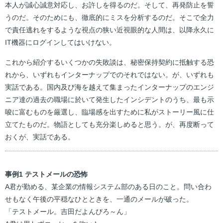
本人が誠心誠意対応し、お許しを得るのだ。そして、再発防止を誓
うのだ。そのためにも、徹底的にミスを分析するのだ。そこで全力
で責任逃れをするような視点の狭い近視眼的な人間は、以降永久に
IT機器にログインしてはいけない。
これから紹介するいくつかの失敗談は、秘密保持契約に抵触する恐
れから、いずれもインターナップでのそれではない。が、いずれも
実話である。国内及び海を越えて集まったインターナップのエンジ
ニア達の過去の職場に於いて発生したインシデントのうち、最も示
唆に富むものを厳選し、臨場感を出すために私がストーリー風に仕
立てたものだ。物語としても充分楽しめると思う。が、再度断って
おくが、実話である。
事例1 テストメールの恐怖
A君が勤める、某企業の情報システム部のある日のこと。問い合わ
せもなく午後の平穏なひとときを、一通のメールが破った。
「テストメール。吉田だよんびろ～ん」