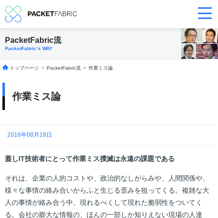
PacketFabric流
PacketFabric’s WAY
トップページ
>
PacketFabric流
>
作業ミス論
作業ミス論
2016年08月18日
蓋しIT技術者にとって作業ミス撲滅は永遠の課題である
それは、企業の人的コストや、政治的なしがらみや、人間関係や、
様々な事情の絡み合いからふと生じる歪みを狙ってくる。複雑な大
人の事情が絡み合う中、現れるべくして現れた脆弱性をついてく
る。会社の膨大な情報の、ほんの一部しか知りえない現場の人達