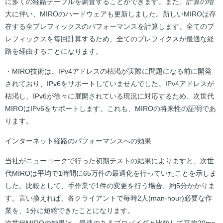
に多くの経路テーブルを調査することができます。また、計算の増
大に伴い、MIROのハードウェアも更新しました。新しいMIROは存
在する全プレフィックスのパフォーマンスを計算します。全てのプ
レフィックスを毎回計算するため、全てのプレフィクスが最適な経
路を経由することになります。
・MIRO技術は、IPv4アドレスの枯渇が実際に問題になる前に開発
されており、IPv6をサポートしていませんでした。IPv4アドレスが
枯渇し、IPv6が徐々に展開されている現況に対応するため、次世代
MIROはIPv6をサポートします。これも、MIROの将来性の証明であ
ります。
インターネット経路のパフォーマンスへの効果
当社がニューヨークで行った初期テストの結果によりますと、次世
代MIROは平均で1時間に65万件の最適化を行っていたことを示しま
した。比較として、手作業で1件の変更を行う場合、約5分かかりま
す。言い換えれば、各クライアントで毎時2人(man-hour)必要な作
業を、1分に短縮できたことになります。