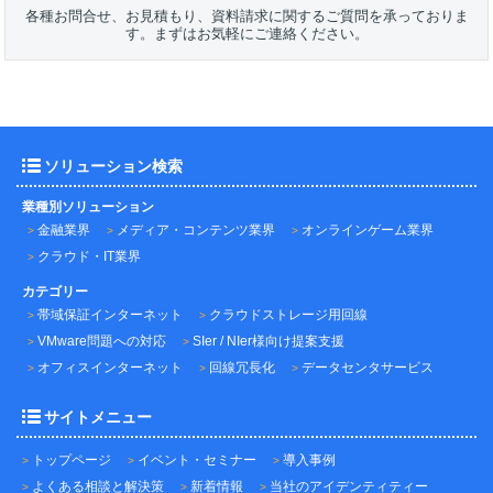
各種お問合せ、お見積もり、資料請求に関するご質問を承っておりま
す。まずはお気軽にご連絡ください。
ソリューション検索
業種別ソリューション
金融業界
メディア・コンテンツ業界
オンラインゲーム業界
クラウド・IT業界
カテゴリー
帯域保証インターネット
クラウドストレージ用回線
VMware問題への対応
SIer / NIer様向け提案支援
オフィスインターネット
回線冗長化
データセンタサービス
サイトメニュー
トップページ
イベント・セミナー
導入事例
よくある相談と解決策
新着情報
当社のアイデンティティー